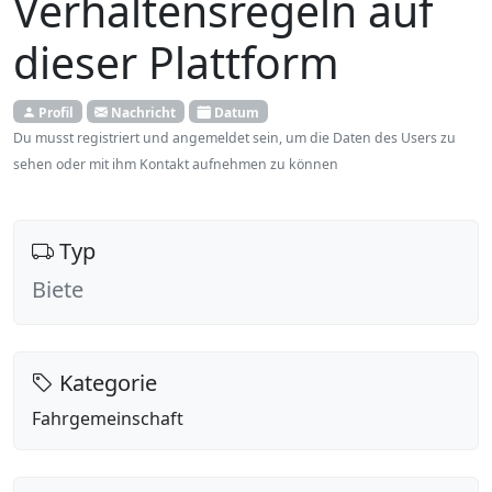
Verhaltensregeln auf
dieser Plattform
Profil
Nachricht
Datum
Du musst registriert und angemeldet sein, um die Daten des Users zu
sehen oder mit ihm Kontakt aufnehmen zu können
Typ
Biete
Kategorie
Fahrgemeinschaft